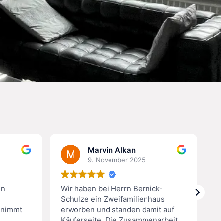
Marvin Alkan
9. November 2025
en
Wir haben bei Herrn Bernick-
W
Schulze ein Zweifamilienhaus
B
rnimmt
erworben und standen damit auf
h
Käuferseite. Die Zusammenarbeit
f