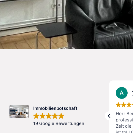
Jürgen95
9. Juli 2026
Immobilienbotschaft
Wir haben über Herrn Bernick-
Herr Ber
Schulze ein Haus in Braunschweig
profess
19 Google Bewertungen
gekauft und sind in dem ganzen
Zeit die
Prozess sehr gut beraten worden.
ist toll