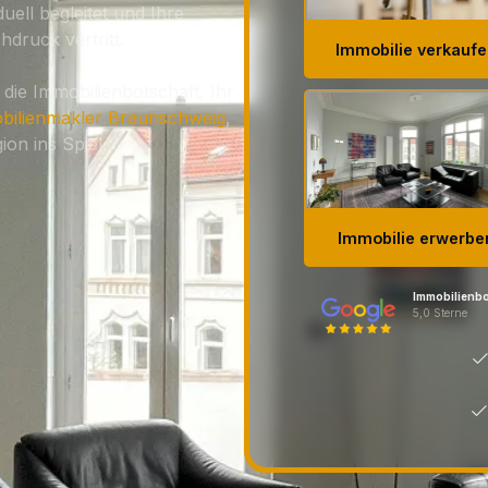
duell begleitet und Ihre
hdruck vertritt.
die Immobilienbotschaft, Ihr
bilienmakler Braunschweig
,
on ins Spiel.
Immobilienbo
5,0 Sterne