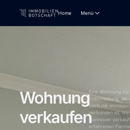
Home
Menü
Wohnung
Eine Wohnung zu v
Entscheidung, die 
auch mit wichtigen
verkaufen
verbunden ist. We
Hannover verkauf
erfahrenen Partne