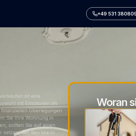
+49 531 38080
erkaufen ist eine
Woran si
sowohl mit Emotionen als
 finanziellen Überlegungen
nn Sie Ihre
Wohnung in
en
, sollten Sie auf einen
r setzen, der den Markt