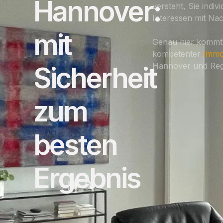
Hannover:
versteht, Sie indivi
Interessen mit Nac
mit
Genau hier kommt 
kompetenter
Immo
Hannover und Regi
Sicherheit
zum
besten
Ergebnis