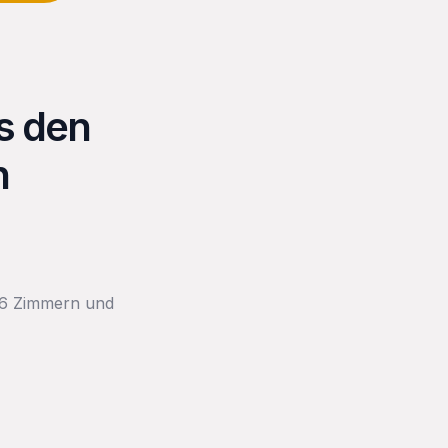
s den
n
t 6 Zimmern und