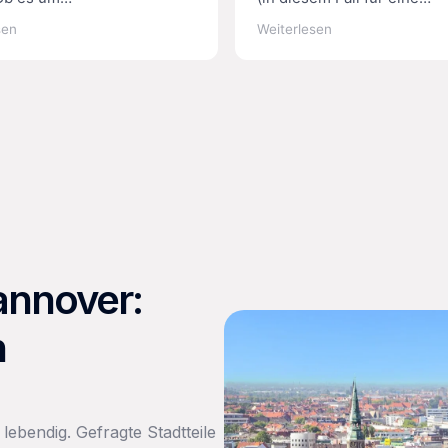
g,Vermietung oder Kauf
Hausbewertung und eine
sen
Weiterlesen
mobilie geht ist er immer
Wohnungs-Neuvermietung
h und sehr professionell.
verlässlich sowie transpar
 mit der Imobilienbotschaft
agiert. Danke an Herrn Ber
frieden und freuen uns für
 tolle Zusammenarbeit.
nen diese Firma
ienbotschaft) jedem
mpfehlen,der Wert auf
onalität, Vertrauen,
hkeit und eine
slose Abwicklung legt.
nnover:
n
lebendig. Gefragte Stadtteile