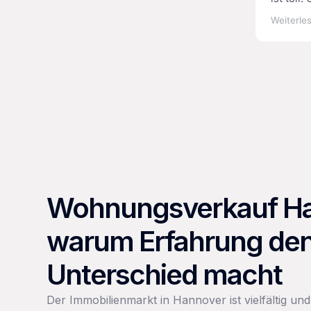
Wir haben uns allzeit gut
Beratun
Weiterlesen
Weiterle
aufgehoben gefühlt und hatten das
einer Im
Gefühl, dass er den Prozess immer
pünktlic
gut zwischen den Parteien
Wir sind
koordiniert hat. Wir können ihn nur
sehr zu
wärmstens weiterempfehlen.
so eine
Wir kön
(Imobil
weitere
Professi
Pünktlic
reibung
Wohnungsverkauf Ha
warum Erfahrung de
Unterschied macht
Der Immobilienmarkt in Hannover ist vielfältig und 