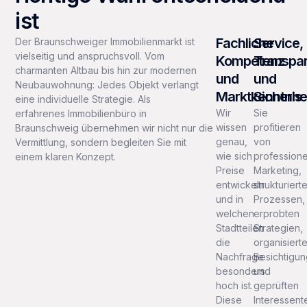
ist
Fachliche
Service,
Der Braunschweiger Immobilienmarkt ist
vielseitig und anspruchsvoll. Vom
Kompetenz
Transpa
charmanten Altbau bis hin zur modernen
und
und
Neubauwohnung: Jedes Objekt verlangt
Marktkenntnis
Sicherhe
eine individuelle Strategie. Als
Wir
Sie
erfahrenes Immobilienbüro in
wissen
profitieren
Braunschweig übernehmen wir nicht nur die
genau,
von
Vermittlung, sondern begleiten Sie mit
wie sich
professione
einem klaren Konzept.
Preise
Marketing,
entwickeln
strukturiert
und in
Prozessen,
welchen
erprobten
Stadtteilen
Strategien,
die
organisiert
Nachfrage
Besichtigu
besonders
und
hoch ist.
geprüften
Diese
Interessent