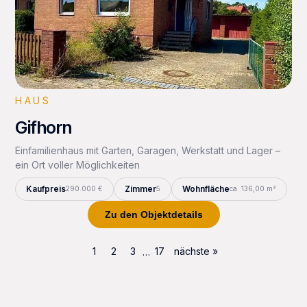
HAUS
Gifhorn
Einfamilienhaus mit Garten, Garagen, Werkstatt und Lager –
ein Ort voller Möglichkeiten
Kaufpreis
Zimmer
Wohnfläche
290.000 €
5
ca. 136,00 m²
Zu den Objektdetails
1
2
3
17
nächste »
…