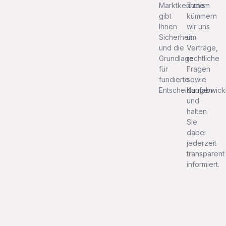
Marktkenntnis
Zudem
gibt
kümmern
Ihnen
wir uns
Sicherheit
um
und die
Verträge,
Grundlage
rechtliche
für
Fragen
fundierte
sowie
Entscheidungen.
Kaufabwick
und
halten
Sie
dabei
jederzeit
transparent
informiert.