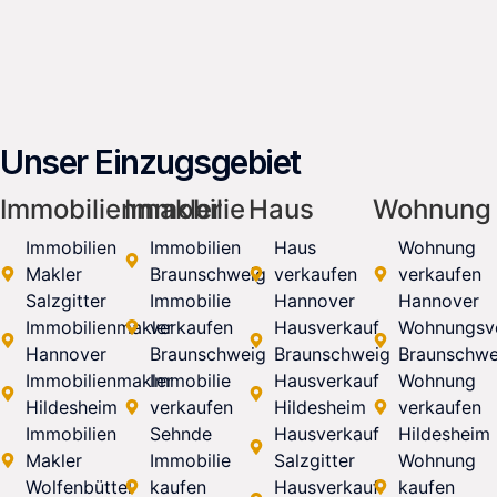
Unser Einzugsgebiet
Immobilienmakler
Immobilie
Haus
Wohnung
Immobilien
Immobilien
Haus
Wohnung
Makler
Braunschweig
verkaufen
verkaufen
Salzgitter
Immobilie
Hannover
Hannover
Immobilienmakler
verkaufen
Hausverkauf
Wohnungsv
Hannover
Braunschweig
Braunschweig
Braunschwe
Immobilienmakler
Immobilie
Hausverkauf
Wohnung
Hildesheim
verkaufen
Hildesheim
verkaufen
Immobilien
Sehnde
Hausverkauf
Hildesheim
Makler
Immobilie
Salzgitter
Wohnung
Wolfenbüttel
kaufen
Hausverkauf
kaufen