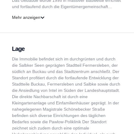
Das Gebäude wurde 1995 in massiver Bauweise errichtet
und fortlaufend durch die Eigentümergemeinschaft
instandgehalten. Zuletzt wurde 2015 die Gas-
Mehr anzeigen
Zentralheizung erneuert. Die Hausgemeinschaft ist
freundlich, Treppenhaus sowie die Außenanlagen
präsentieren sich sauber und ordentlich. Die zum Verkauf
stehende Etagenwohnung mit einer Wohnfläche von ca.
50 m², befindet sich im Erdgeschoss (Hochparterre) und
Lage
verfügt über vielseitige Nutzungsmöglichkeiten. Vom
zentralen Flur der Wohnung werden die zwei Wohnräume
Die Immobilie befindet sich im durchgrünten und durch
sowie eine abgeschlossene Küche sowie ein
die Salbker Seen geprägten Stadtteil Fermersleben, der
Tageslichtbad erschlossen. Die Fenster sind
südlich an Buckau und das Stadtzentrum anschließt. Der
isolierverglast, Fensterbänke aus Naturstein,
Standort profitiert durch die fortlaufende Entwicklung der
Bodenbeläge mit Teppich bzw. Fliesen ausgestattet. Zur
Stadtteile Buckau, Fermersleben und Salbke sowie durch
Wohnung gehört ein Keller sowie ein fest zugewiesener
die Ansiedlung von Intel im Süden der Landeshauptstadt.
PKW-Abstellplatz im Innenhof.
Die direkte Nachbarschaft ist durch eine
Kleingartenanlage und Einfamilienhäuser geprägt. In der
nahegelegenen Magistrale Schönebecker Straße
befinden sich diverse Einrichtungen des täglichen
Bedarfes sowie die Pawlow-Poliklinik Der Standort
zeichnet sich zudem durch eine optimale