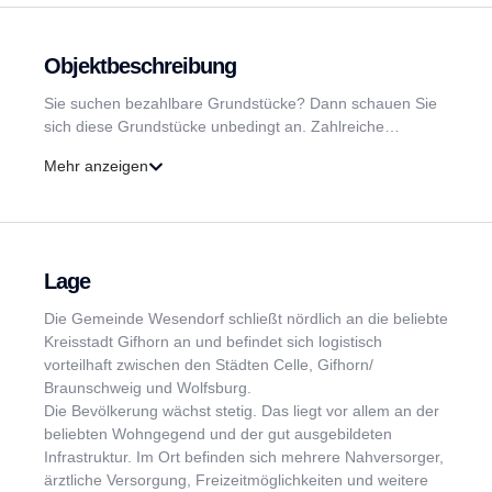
Objektbeschreibung
Sie suchen bezahlbare Grundstücke? Dann schauen Sie
sich diese Grundstücke unbedingt an. Zahlreiche
Bauherren haben ihren Traum von Eigenheim bereits
Mehr anzeigen
verwirklicht oder sind gerade dabei.
Wohnen, Arbeiten, Freizeit...Idylle pur. In einer
naturparkähnlichen Struktur stehen attraktive
Baugrundstücke mit Größen zwischen ca. 500 m² - 1.700
Lage
m² zum Erwerb. Viele gemeinschaftliche Einrichtungen
wie Kino, Sporthalle, Fitnessstudio, Restaurant und
Die Gemeinde Wesendorf schließt nördlich an die beliebte
Bowlingbahnen warten darauf wieder belebt zu werden.
Kreisstadt Gifhorn an und befindet sich logistisch
Ein Spielplatz für Kinder rundet das vielseitige Angebot
vorteilhaft zwischen den Städten Celle, Gifhorn/
ab.
Braunschweig und Wolfsburg.
Die Bevölkerung wächst stetig. Das liegt vor allem an der
Wohnen in einer modernen und einzigartige
beliebten Wohngegend und der gut ausgebildeten
Wohnlandschaft - Wohnen in der Park-City Wesendorf.
Infrastruktur. Im Ort befinden sich mehrere Nahversorger,
Besuchen Sie dieses außergewöhnliche Areal und
ärztliche Versorgung, Freizeitmöglichkeiten und weitere