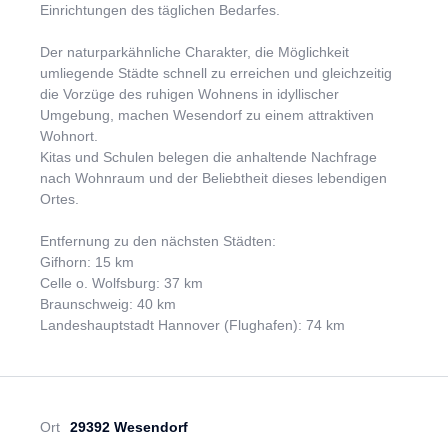
erleben Sie den einzigartigen Charme.
Einrichtungen des täglichen Bedarfes.
Die Vermarktung der Baugrundstücke erfolgt
Der naturparkähnliche Charakter, die Möglichkeit
provisionsfrei. Art und Maß der baulichen Nutzung ist im
umliegende Städte schnell zu erreichen und gleichzeitig
Bebauungsplan wie folgt festgelegt:
die Vorzüge des ruhigen Wohnens in idyllischer
GRZ: 0,4
Umgebung, machen Wesendorf zu einem attraktiven
Zahl der Vollgeschosse: II
Wohnort.
offene Bauweise
Kitas und Schulen belegen die anhaltende Nachfrage
nach Wohnraum und der Beliebtheit dieses lebendigen
Dieser Bebauungsplan ist großzügig ausgelegt und gibt
Ortes.
Ihnen nahezu freie Hand zur Planung Ihres Traumhauses.
Ob Bungalow, Doppelhaus, Villa oder Einfamilienhaus,
Entfernung zu den nächsten Städten:
Putz- oder Klinkerfassade, weiß oder in Farbe, hier
Gifhorn: 15 km
werden Wohnträume wahr. Erleben Sie vor Ort was
Celle o. Wolfsburg: 37 km
möglich ist und vereinbaren Sie gerne einen Termin zur
Braunschweig: 40 km
individuellen Besichtigung der noch verfügbaren
Landeshauptstadt Hannover (Flughafen): 74 km
Baugrundstücke.
Ort
29392 Wesendorf